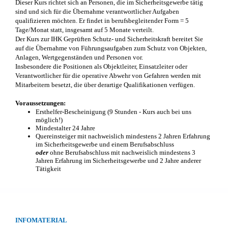
Dieser Kurs richtet sich an Personen, die im Sicherheitsgewerbe tätig
ntakt
sind und sich für die Übernahme verantwortlicher Aufgaben
qualifizieren möchten. Er findet in berufsbegleitender Form = 5
lineanfrage
Tage/Monat statt, insgesamt auf 5 Monate verteilt.
Der Kurs zur IHK Geprüften Schutz- und Sicherheitskraft bereitet Sie
sprechpartner
auf die Übernahme von Führungsaufgaben zum Schutz von Objekten,
Anlagen, Wertgegenständen und Personen vor.
cebook
Insbesondere die Positionen als Objektleiter, Einsatzleiter oder
Verantwortlicher für die operative Abwehr von Gefahren werden mit
Mitarbeitern besetzt, die über derartige Qualifikationen verfügen.
Voraussetzungen:
Ersthelfer-Bescheinigung (9 Stunden - Kurs auch bei uns
möglich!)
Mindestalter 24 Jahre
Quereinsteiger mit nachweislich mindestens 2 Jahren Erfahrung
im Sicherheitsgewerbe und einem Berufsabschluss
oder
ohne Berufsabschluss mit nachweislich mindestens 3
Jahren Erfahrung im Sicherheitsgewerbe und 2 Jahre anderer
Tätigkeit
INFOMATERIAL