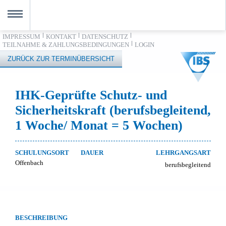
Direkt zum Inhalt
IMPRESSUM
KONTAKT
DATENSCHUTZ
kommen
TEILNAHME & ZAHLUNGSBEDINGUNGEN
LOGIN
MENU
gänge & Termine
ZURÜCK ZUR TERMINÜBERSICHT
rmine in Offenbach
dorte
IHK-Geprüfte Schutz- und
Sicherheitskraft (berufsbegleitend,
fenbach
1 Woche/ Monat = 5 Wochen)
rnehmen
ternehmen
SCHULUNGSORT
DAUER
LEHRGANGSART
ilosophie
Offenbach
berufsbegleitend
eam
uigkeiten
akt
BESCHREIBUNG