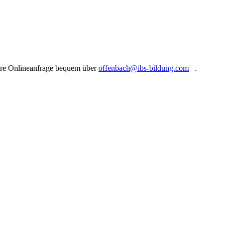
Ihre Onlineanfrage bequem über
offenbach@ibs-bildung.com
(link sends
.
e-mail)