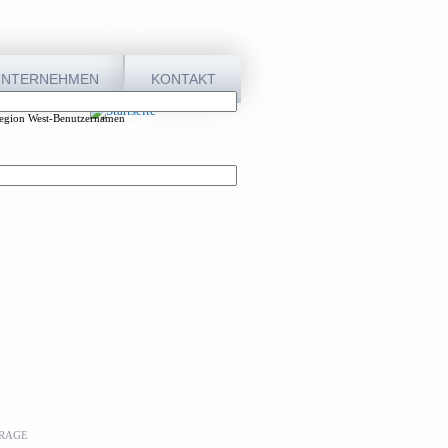
TEILNAHME & ZAHLUNGSBEDINGUNGEN
LOGIN
UNTERNEHMEN
KONTAKT
 Region West-Benutzernamen
RAGE