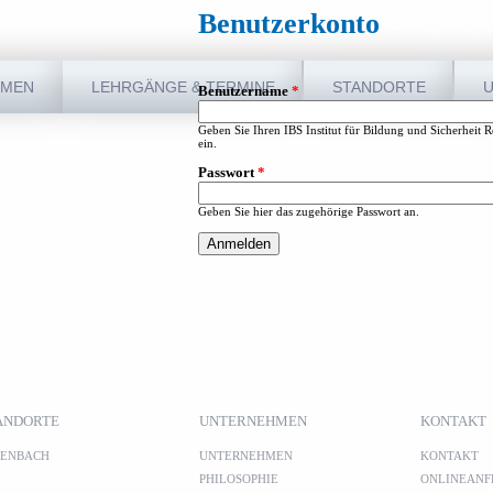
Benutzerkonto
IMPRESSUM
KONTAKT
DATENSCHUTZ
MMEN
LEHRGÄNGE & TERMINE
STANDORTE
Benutzername
*
Geben Sie Ihren IBS Institut für Bildung und Sicherheit
ein.
Passwort
*
Geben Sie hier das zugehörige Passwort an.
ANDORTE
UNTERNEHMEN
KONTAKT
FENBACH
UNTERNEHMEN
KONTAKT
PHILOSOPHIE
ONLINEANF